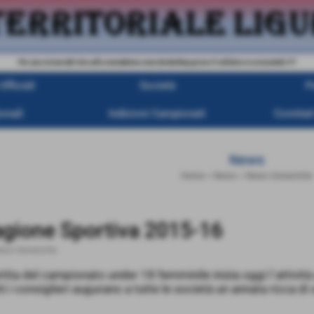
Per una visione del sito sullo smartphone come da desktop girare il cellulare in orizzontale !!!!
fficiali
Società
P
onali
Indizioni Campionati
Comitati
News
Home
>
News
>
News Generiche
tagione Sportiva 2015-16
ews Generiche
tita del campionato under 18 femminile inizia oggi l´attività
ti i consiglieri augurano a tutte le società un annata ricca di