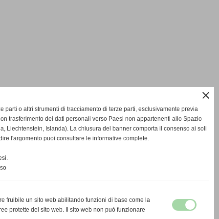
close
rze parti o altri strumenti di tracciamento di terze parti, esclusivamente previa
on trasferimento dei dati personali verso Paesi non appartenenti allo Spazio
Liechtenstein, Islanda). La chiusura del banner comporta il consenso ai soli
dire l'argomento puoi consultare le informative complete.
si.
nso
re fruibile un sito web abilitando funzioni di base come la
ee protette del sito web. Il sito web non può funzionare