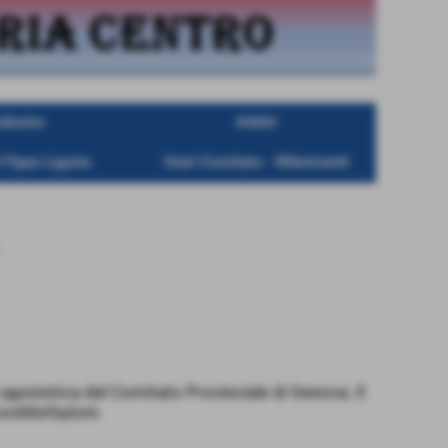
alestre
Arbitri
 Fipav Liguria
Orari Comitato - Riferimenti
 agonistica del Comitato Provinciale di Genova. Il
 soddisfazioni.