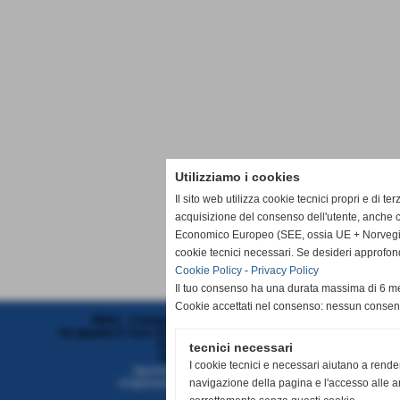
Utilizziamo i cookies
Il sito web utilizza cookie tecnici propri e di te
acquisizione del consenso dell'utente, anche c
Economico Europeo (SEE, ossia UE + Norvegia, 
cookie tecnici necessari. Se desideri approfon
Cookie Policy
-
Privacy Policy
Il tuo consenso ha una durata massima di 6 me
Cookie accettati nel consenso: nessun conse
FIPAV - Comitato Territoriale Liguria Centro
Via Ippolito D´Aste 3/5 SC.SX - 16121 - Genova (Genova)
P.I. 01382321006
tecnici necessari
Tel. 010/7313382
I cookie tecnici e necessari aiutano a rende
liguriacentro@federvolley.it
navigazione della pagina e l'accesso alle ar
ct.liguriacentro@pec.federvolley.it