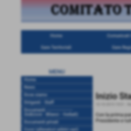
Home
Comunicati U
Gare Territoriali
Gare Regi
MENU
Home
News
Inizio S
Dove siamo
Dirigenti - Staff
10-10-2015 19:01
-
N
Documenti ------------------
(Indizioni - Bilanci - Verbali)
Con la prima par
Presidente e tut
Documenti privati
Corsi (allenatori-arbitri-vari)