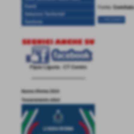
Eventi
Fonte:
Comitato
Selezioni Territoriali
<< PRECEDENTE
Gestione
Fipav Liguria - CT Centro
------------------------------------
Nuova riforma 2024
Tesseramento atleti