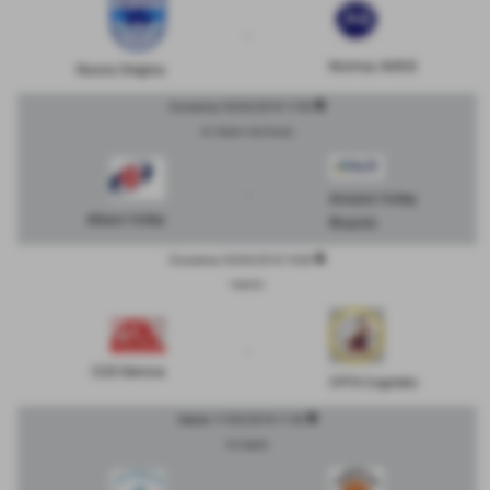
-
Normac AVB B
Nuova Oregina
description
Domenica 18/03/2018 17:00
Ist. Nautico San Giorgio
-
Amatori Volley
Albaro Volley
Rivarolo
description
Domenica 18/03/2018 19:00
PalaCUS
-
CUS Genova
CFFS Cogoleto
description
Sabato 17/03/2018 11:30
Via Cagliari