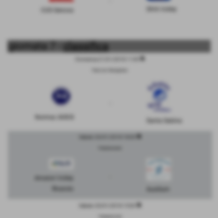
-
SIVA Volley
CUS Genova
giornata 7 -
classifica
description
Domenica 21/01/2018 11:00
Pala Lino Maragliano
-
Normac AVB B
Santa Sabina
description
Sabato 20/01/2018 18:00
Paladiamante
-
Amatori Volley
Rivarolo
Auxilium
description
Sabato 20/01/2018 15:00
Paladamonte