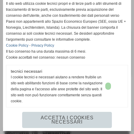
Il sito web utilizza cookie tecnici propri e di terze parti o altri strumenti di
tracciamento di terze parti, esclusivamente previa acquisizione del
consenso dell'utente, anche con trasferimento dei dati personali verso
-
Paesi non appartenenti allo Spazio Economico Europeo (SEE, ossia UE +
Auxilium
CFFS Cogoleto
Norvegia, Liechtenstein, Islanda). La chiusura del banner comporta il
consenso ai soli cookie tecnici necessari. Se desideri approfondire
description
Domenica 15/04/2018 18:00
l'argomento puoi consultare le informative complete.
PalaCUS
Cookie Policy
-
Privacy Policy
Il tuo consenso ha una durata massima di 6 mesi.
Cookie accettati nel consenso: nessun consenso
-
CUS Genova
Nuova Oregina
tecnici necessari
I cookie tecnici e necessari aiutano a rendere fruibile un
description
Sabato 14/04/2018 15:00
sito web abilitando funzioni di base come la navigazione
Palestra Sant´Antonio
della pagina e l'accesso alle aree protette del sito web. Il
sito web non può funzionare correttamente senza questi
cookie.
-
SIVA Volley
Albaro Volley
ACCETTA I COOKIES
NECESSARI
giornata 18 -
classifica