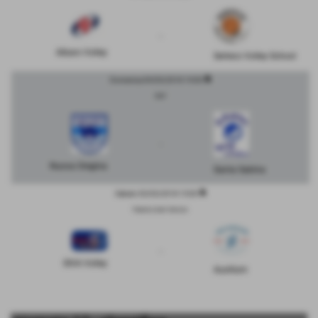
-
Albaro Volley
Serteco Volley School
description
Domenica 04/03/2018 19:00
ISEF
-
Nuova Oregina
Santa Sabina
description
Sabato 03/03/2018 15:00
Palestra Sant´Antonio
-
SIVA Volley
Auxilium