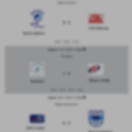
Palestra di Quezzi
0 - 3
CUS Genova
Santa Sabina
18-25
18-25
21-25
description
Sabato 11/11/2017 10:30
Via Cagliari
1 - 3
Albaro Volley
Auxilium
18-25
15-25
25-19
16-25
description
Sabato 18/11/2017 15:00
Palestra Sant´Antonio
2 - 3
SIVA Volley