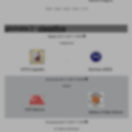
Nuova Oregina
25-20
25-23
22-25
22-25
11-15
giornata 2 -
classifica
description
Sabato 25/11/2017 15:00
Paladamonte
-
CFFS Cogoleto
Normac AVB B
description
Domenica 26/11/2017 20:30
PalaCUS
-
CUS Genova
Serteco Volley School
description
Domenica 26/11/2017 17:00
Ist. Nautico San Giorgio