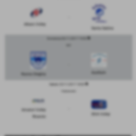
-
Albaro Volley
Santa Sabina
description
Domenica 26/11/2017 19:00
ISEF
-
Auxilium
Nuova Oregina
description
Sabato 25/11/2017 18:00
Paladiamante
-
Amatori Volley
SIVA Volley
Rivarolo