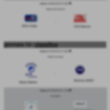
description
Sabato 24/03/2018 15:00
Palestra Sant´Antonio
-
SIVA Volley
CUS Genova
giornata 16 -
classifica
description
Sabato 07/04/2018 15:00
Palestra di Quezzi
-
Normac AVB B
Santa Sabina
description
Sabato 07/04/2018 11:30
Via Cagliari