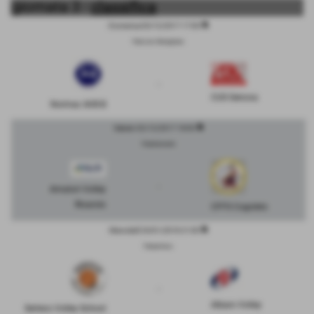
giornata 3 -
classifica
description
Domenica 03/12/2017 17:00
Pala Lino Maragliano
-
CUS Genova
Normac AVB B
description
Sabato 02/12/2017 18:00
Paladiamante
-
Amatori Volley
Rivarolo
CFFS Cogoleto
description
Mercoledì 24/01/2018 21:00
Palaserteco
-
Albaro Volley
Serteco Volley School