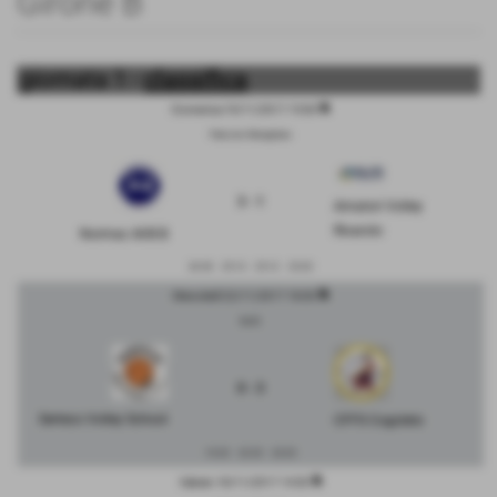
Girone B
giornata 1 -
classifica
description
Domenica 19/11/2017 15:00
Pala Lino Maragliano
3 - 1
Amatori Volley
Rivarolo
Normac AVB B
26-28
25-13
25-12
25-20
description
Mercoledì 22/11/2017 18:30
Se.Di.
0 - 3
Serteco Volley School
CFFS Cogoleto
15-25
22-25
23-25
description
Sabato 18/11/2017 14:30