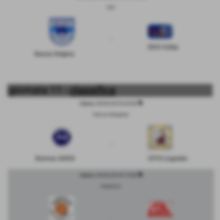
ISEF
-
SIVA Volley
Nuova Oregina
giornata 11 -
classifica
description
Sabato 24/02/2018 20:30
Pala Lino Maragliano
-
Normac AVB B
CFFS Cogoleto
description
Sabato 24/02/2018 15:00
Palaserteco
-