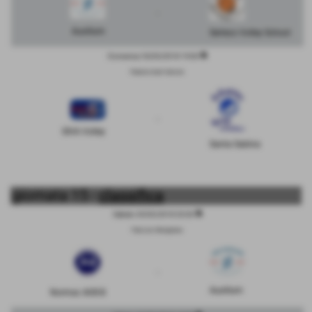
-
Auxilium
Serteco Volley School
description
Domenica 18/03/2018 19:00
Palestra Sant´Antonio
-
SIVA Volley
Santa Sabina
giornata 15 -
classifica
description
Sabato 24/03/2018 20:30
Pala Lino Maragliano
-
Auxilium
Normac AVB B