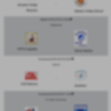
-
Amatori Volley
Rivarolo
Serteco Volley School
description
Sabato 03/02/2018 15:00
Paladamonte
-
CFFS Cogoleto
Santa Sabina
description
Domenica 04/02/2018 20:00
PalaCUS
-
CUS Genova
Auxilium
description
Domenica 04/02/2018 11:00
Ist. Nautico San Giorgio