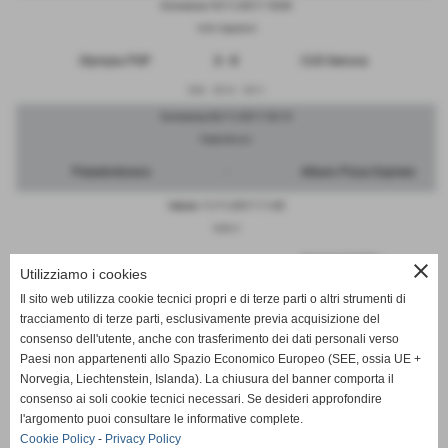
Domenica 19/11/2017 18:00
Voltri Capannoni
Olympia PGP
3 - 0
CUS Genova
25-8
25-13
25-11
Domenica 26/11/2017 20:15
Paladonbosco
Paladonbosco
-
Albaro Pizza Express
Sabato 11/11/2017 11:00
Voltri 2
Amatori Volley
close
Volare Pegli 2000
3 - 1
Utilizziamo i cookies
Rivarolo
Il sito web utilizza cookie tecnici propri e di terze parti o altri strumenti di
23-25
25-18
25-13
25-12
tracciamento di terze parti, esclusivamente previa acquisizione del
consenso dell'utente, anche con trasferimento dei dati personali verso
Paesi non appartenenti allo Spazio Economico Europeo (SEE, ossia UE +
Norvegia, Liechtenstein, Islanda). La chiusura del banner comporta il
consenso ai soli cookie tecnici necessari. Se desideri approfondire
SCHEDA
-
CALENDARIO E RISULTATI
l'argomento puoi consultare le informative complete.
Cookie Policy
-
Privacy Policy