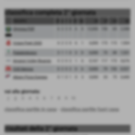
classifica completa 2° giornata
squadra
pt
g
v
p
sv
sp
qs
pf
ps
qp
Olympia PGP
6
2
2
0
6
0
12,000
150
65
2,308
Volare Pegli 2000
6
2
2
0
6
1
6,000
173
115
1,504
Paladonbosco
3
1
1
0
3
0
6,000
75
49
1,531
Amatori Volley Rivarolo
0
2
0
2
1
6
0,167
117
173
0,676
CUS Genova
0
2
0
2
0
6
0,000
79
150
0,527
Albaro Pizza Express
0
1
0
1
0
3
0,000
33
75
0,440
vai alla giornata:
1
2
3
4
5
6
7
8
9
10
classifica partite in casa
-
classifica partite fuori casa
risultati della 2° giornata