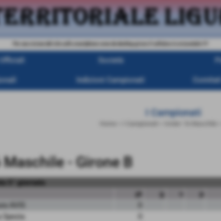
Per una visione del sito sullo smartphone come da desktop girare il cellulare in orizzontale !!!!
fficiali
Società
P
onali
Indizioni Campionati
Comitati
I Campionati
Home
>
I Campionati
>
Under 16 Maschile
 Maschile - Girone B
ta 5° giornata
pt
g
v
p
ura AVIS
0
 Spezia
0