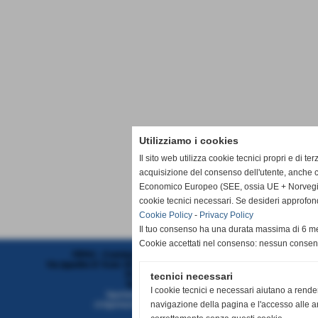
Utilizziamo i cookies
Il sito web utilizza cookie tecnici propri e di te
acquisizione del consenso dell'utente, anche c
Economico Europeo (SEE, ossia UE + Norvegia, 
cookie tecnici necessari. Se desideri approfon
Cookie Policy
-
Privacy Policy
Il tuo consenso ha una durata massima di 6 me
Cookie accettati nel consenso: nessun conse
FIPAV - Comitato Territoriale Liguria Centro
Via Ippolito D´Aste 3/5 SC.SX - 16121 - Genova (Genova)
P.I. 01382321006
tecnici necessari
Tel. 010/7313382
I cookie tecnici e necessari aiutano a rende
liguriacentro@federvolley.it
navigazione della pagina e l'accesso alle ar
ct.liguriacentro@pec.federvolley.it