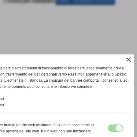
-
SCHEDA
CALENDARIO E RISULTATI
close
rze parti o altri strumenti di tracciamento di terze parti, esclusivamente previa
on trasferimento dei dati personali verso Paesi non appartenenti allo Spazio
Liechtenstein, Islanda). La chiusura del banner comporta il consenso ai soli
dire l'argomento puoi consultare le informative complete.
si.
nso
re fruibile un sito web abilitando funzioni di base come la
ee protette del sito web. Il sito web non può funzionare