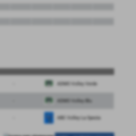
-
ADMO Volley Verde
-
ADMO Volley Blu
-
ABC Volley La Spezia