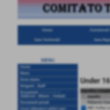
Home
Comunicati U
Gare Territoriali
Gare Regi
MENU
Home
News
Under 16
Dove siamo
Dirigenti - Staff
classifica comple
Documenti ------------------
(Indizioni - Bilanci - Verbali)
squadra
Pallavolo Fut
Documenti privati
ABC Volley La
Corsi (allenatori-arbitri-vari)