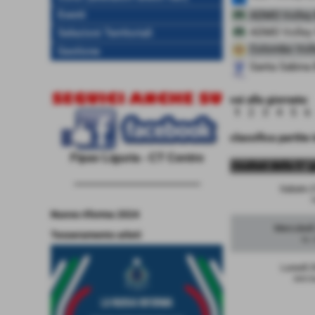
Eventi
ADMO Volley 
ADMO Volley
Selezioni Territoriali
Colombo Voll
Gestione
Santa Sabina 
vai alla giornata:
1
2
3
4
5
6
classifica partite 
Fipav Liguria - CT Centro
risultati della 5° 
------------------------------------
Sabato 2
P
Nuova riforma 2024
Mercoledì
Tesseramento atleti
Sc. 
Lunedì 
SMS M