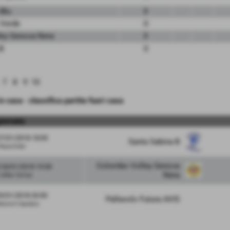
Blu
0
 Verde
0
ey Genova Nera
0
B
0
7
8
9
10
in casa
-
classifica partite fuori casa
giornata
7/01/2018 18:00
Santa Sabina B
iazza Solari
Colombo Volley Genova
 24/01/2018 19:30
Nera
Caffaro Via Gaz
29/01/2018 20:30
Pallavolo Futura AVIS
anzoni Ceparana