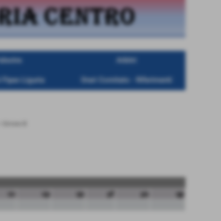
alestre
Arbitri
 Fipav Liguria
Orari Comitato - Riferimenti
>
Girone B
sv
sp
qs
pf
ps
qp