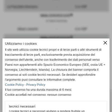
La Piazzetta Arenzano
-
6 in VGP
description
Sabato 19/05/2018 16:00
Ist. Nautico San Giorgio
Albaro Levante
-
6 in VGP
description
Sabato 26/05/2018 20:30
close
Utilizziamo i cookies
Pala Lino Maragliano
Il sito web utilizza cookie tecnici propri e di terze parti o altri strumenti di
Normac AVB
-
6 in VGP
tracciamento di terze parti, esclusivamente previa acquisizione del
consenso dell'utente, anche con trasferimento dei dati personali verso
Paesi non appartenenti allo Spazio Economico Europeo (SEE, ossia UE +
Norvegia, Liechtenstein, Islanda). La chiusura del banner comporta il
consenso ai soli cookie tecnici necessari. Se desideri approfondire
VISUALIZZA LA CLASSIFICA ATTUALE
l'argomento puoi consultare le informative complete.
Cookie Policy
-
Privacy Policy
Il tuo consenso ha una durata massima di 6 mesi.
FIPAV - Comitato Territoriale Liguria Centro
Cookie accettati nel consenso: nessun consenso
Via Ippolito D´Aste 3/5 SC.SX - 16121 - Genova (Genova)
P.I. 01382321006
tecnici necessari
Tel. 010/7313382
I cookie tecnici e necessari aiutano a rendere fruibile un