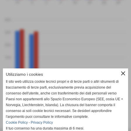
PT
G
V
P
SV
SP
QS
QP
400
300
200
100
0
close
PF
PS
Utilizziamo i cookies
SIVA Volley Senior
CUS Genova
Il sito web utilizza cookie tecnici propri e di terze parti o altri strumenti di
tracciamento di terze parti, esclusivamente previa acquisizione del
consenso dell'utente, anche con trasferimento dei dati personali verso
Paesi non appartenenti allo Spazio Economico Europeo (SEE, ossia UE +
Norvegia, Liechtenstein, Islanda). La chiusura del banner comporta il
consenso ai soli cookie tecnici necessari. Se desideri approfondire
SCHEDA
-
CALENDARIO E RISULTATI
-
CLASSIFICA
l'argomento puoi consultare le informative complete.
Cookie Policy
-
Privacy Policy
Il tuo consenso ha una durata massima di 6 mesi.