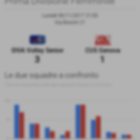
Prima Divisione Femminile
Lunedì 06/11/2017 21:00
Via Borzoli 21
SIVA Volley Senior
CUS Genova
3
1
Le due squadre a confronto
Tutte le statistiche sulle due squadre messe a confronto
10
5
0