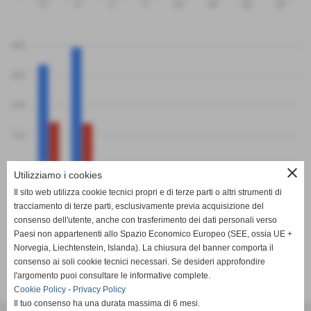
PT
G
V
P
SV
SP
QS
QP
400
300
200
100
0
close
PF
PS
Utilizziamo i cookies
Santa Sabina
Volare Volley
Il sito web utilizza cookie tecnici propri e di terze parti o altri strumenti di
tracciamento di terze parti, esclusivamente previa acquisizione del
consenso dell'utente, anche con trasferimento dei dati personali verso
Paesi non appartenenti allo Spazio Economico Europeo (SEE, ossia UE +
Norvegia, Liechtenstein, Islanda). La chiusura del banner comporta il
consenso ai soli cookie tecnici necessari. Se desideri approfondire
SCHEDA
-
CALENDARIO E RISULTATI
-
CLASSIFICA
l'argomento puoi consultare le informative complete.
Cookie Policy
-
Privacy Policy
Il tuo consenso ha una durata massima di 6 mesi.