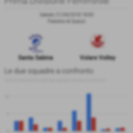
Prima Divisione Femminile
Sabato 21/04/2018 18:00
Palestra di Quezzi
Santa Sabina
Volare Volley
Le due squadre a confronto
Tutte le statistiche sulle due squadre messe a confronto
10
5
0