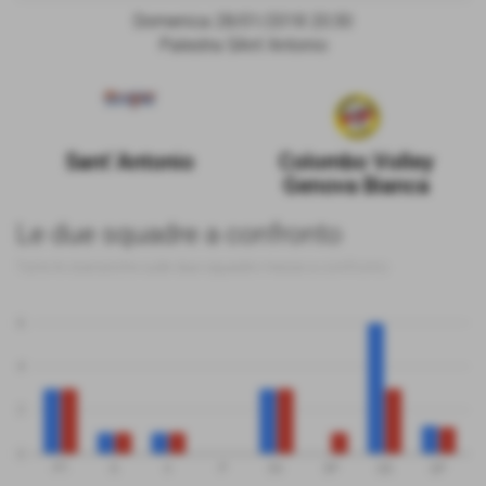
Domenica 28/01/2018 20:30
Palestra SAnt´Antonio
Sant´Antonio
Colombo Volley
Genova Bianca
Le due squadre a confronto
Tutte le statistiche sulle due squadre messe a confronto
6
4
2
0
PT
G
V
P
SV
SP
QS
QP