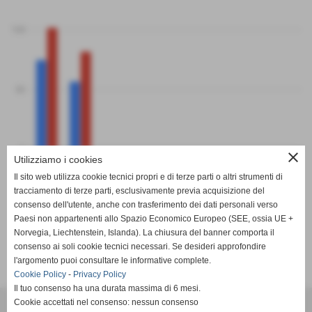
100
50
0
close
PF
PS
Utilizziamo i cookies
Sant´Antonio
Colombo Volley Genova Bianca
Il sito web utilizza cookie tecnici propri e di terze parti o altri strumenti di
tracciamento di terze parti, esclusivamente previa acquisizione del
consenso dell'utente, anche con trasferimento dei dati personali verso
Paesi non appartenenti allo Spazio Economico Europeo (SEE, ossia UE +
Norvegia, Liechtenstein, Islanda). La chiusura del banner comporta il
consenso ai soli cookie tecnici necessari. Se desideri approfondire
SCHEDA
-
CALENDARIO E RISULTATI
-
CLASSIFICA
l'argomento puoi consultare le informative complete.
Cookie Policy
-
Privacy Policy
Il tuo consenso ha una durata massima di 6 mesi.
FIPAV - Comitato Territoriale Liguria Centro
Cookie accettati nel consenso: nessun consenso