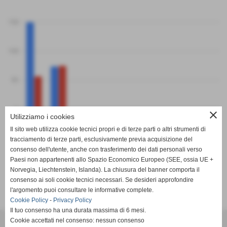
150
100
50
0
close
PF
PS
Utilizziamo i cookies
Colombo Volley Genova AXA
Iplom Volleyscrivia
Il sito web utilizza cookie tecnici propri e di terze parti o altri strumenti di
tracciamento di terze parti, esclusivamente previa acquisizione del
consenso dell'utente, anche con trasferimento dei dati personali verso
Paesi non appartenenti allo Spazio Economico Europeo (SEE, ossia UE +
Norvegia, Liechtenstein, Islanda). La chiusura del banner comporta il
consenso ai soli cookie tecnici necessari. Se desideri approfondire
SCHEDA
-
CALENDARIO E RISULTATI
-
CLASSIFICA
l'argomento puoi consultare le informative complete.
Cookie Policy
-
Privacy Policy
Il tuo consenso ha una durata massima di 6 mesi.
FIPAV - Comitato Territoriale Liguria Centro
Cookie accettati nel consenso: nessun consenso