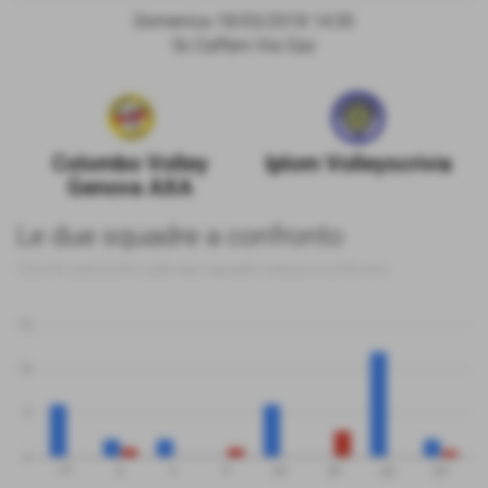
Domenica 18/03/2018 14:30
Sc.Caffaro Via Gaz
Colombo Volley
Iplom Volleyscrivia
Genova AXA
Le due squadre a confronto
Tutte le statistiche sulle due squadre messe a confronto
15
10
5
0
PT
G
V
P
SV
SP
QS
QP