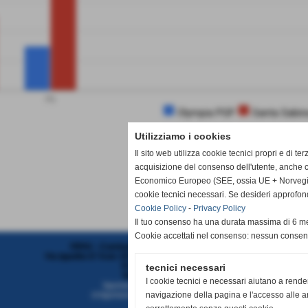
PS
Olympia PGP
Santa Sabin
Utilizziamo i cookies
Il sito web utilizza cookie tecnici propri e di te
acquisizione del consenso dell'utente, anche c
Economico Europeo (SEE, ossia UE + Norvegia, 
cookie tecnici necessari. Se desideri approfon
Cookie Policy
-
Privacy Policy
Il tuo consenso ha una durata massima di 6 me
Cookie accettati nel consenso: nessun conse
FIPAV - Comitato Territoriale Liguria Centro
Via Ippolito D´Aste 3/5 SC.SX - 16121 - Genova (Genova)
P.I. 01382321006
tecnici necessari
Tel. 010/7313382
I cookie tecnici e necessari aiutano a rende
liguriacentro@federvolley.it
navigazione della pagina e l'accesso alle ar
ct.liguriacentro@pec.federvolley.it