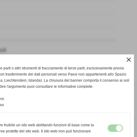
a A
close
-
-
SCHEDA
CALENDARIO E RISULTATI
CLASSIFICA
rze parti o altri strumenti di tracciamento di terze parti, esclusivamente previa
on trasferimento dei dati personali verso Paesi non appartenenti allo Spazio
Liechtenstein, Islanda). La chiusura del banner comporta il consenso ai soli
dire l'argomento puoi consultare le informative complete.
si.
nso
re fruibile un sito web abilitando funzioni di base come la
ee protette del sito web. Il sito web non può funzionare