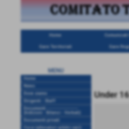
Home
Comunicati U
Gare Territoriali
Gare Regi
MENU
Home
News
Under 16
Dove siamo
Dirigenti - Staff
Documenti ------------------
(Indizioni - Bilanci - Verbali)
Documenti privati
Corsi (allenatori-arbitri-vari)