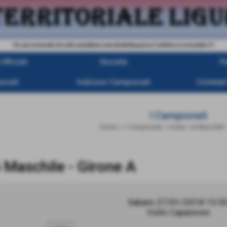
Per una visione del sito sullo smartphone come da desktop girare il cellulare in orizzontale !!!!
fficiali
Società
P
onali
Indizioni Campionati
Comitati
I Campionati
Home
>
I Campionati
>
Under 16 Maschile
 Maschile - Girone A
Sabato 27/01/2018 15:0
Voltri Capannoni