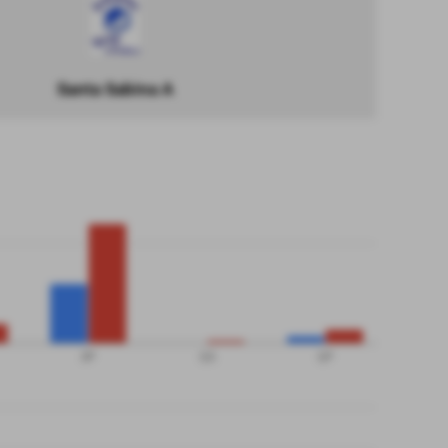
Santa Sabina A
SP
QS
QP