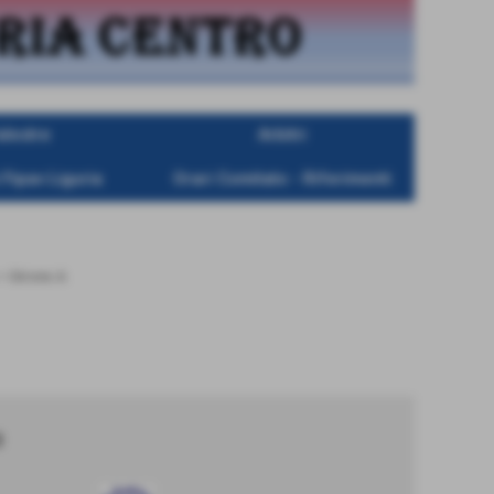
alestre
Arbitri
 Fipav Liguria
Orari Comitato - Riferimenti
>
Girone A
0