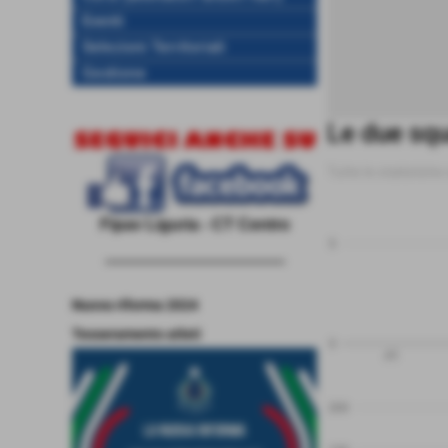
Eventi
Selezioni Territoriali
Gestione
Le due squ
Tutte le statistich
Fipav Liguria - CT Centro
5
------------------------------------
Nuova riforma 2024
Tesseramento atleti
0
PT
200