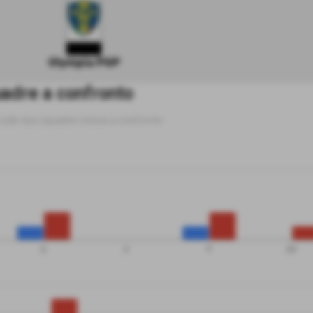
Olympia PGP
adre a confronto
e sulle due squadre messe a confronto
G
V
P
SV