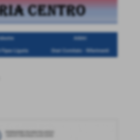
alestre
Arbitri
 Fipav Liguria
Orari Comitato - Riferimenti