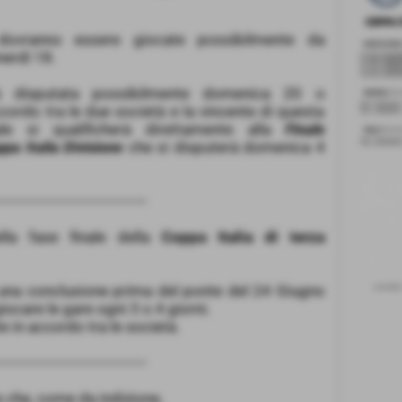
 dovranno essere giocate possibilmente da
nerdì 18.
à disputata possibilmente domenica 20 o
ordo tra le due società e la vincente di questa
riale si qualificherà direttamente alla
Finale
pa Italia Divisione
che si disputerà domenica 4
---------------------------------
la fase finale della
Coppa Italia di terza
 una conclusione prima del ponte del 24 Giugno
ocare le gare ogni 3 o 4 giorni.
 in accordo tra le società.
---------------------------------
re che, come da indizione,