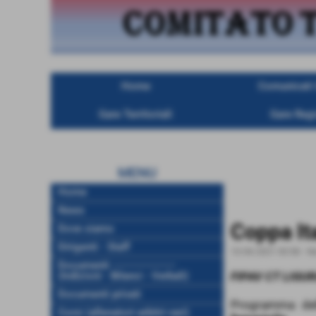
Home
Comunicati U
Gare Territoriali
Gare Regi
MENU
Home
News
Coppa Ita
Dove siamo
Dirigenti - Staff
10-06-2021 00:58
-
N
Documenti ------------------
(Indizioni - Bilanci - Verbali)
FIPAV CT LIGUR
Documenti privati
Programma dell
Corsi (allenatori-arbitri-vari)