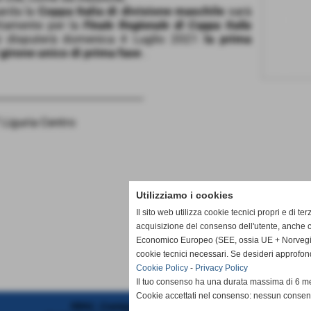
arda la
Coppa Italia di divisione maschile
sarà
ettamente per la
Finale Regionale di Coppa Italia
 disputerà domenica 4 Luglio 2021
la prima
 girone unico di prima fase
.
__________________________
Liguria Centro
Utilizziamo i cookies
Il sito web utilizza cookie tecnici propri e di te
acquisizione del consenso dell'utente, anche c
Economico Europeo (SEE, ossia UE + Norvegia, 
cookie tecnici necessari. Se desideri approfon
Cookie Policy
-
Privacy Policy
Il tuo consenso ha una durata massima di 6 me
Cookie accettati nel consenso: nessun conse
FIPAV - Comitato Territoriale Liguria Centro