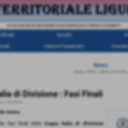
Per una visione del sito sullo smartphone come da desktop girare il cellulare in orizzontale !!!!
fficiali
Società
P
onali
Indizioni Campionati
Comitati
News
Home
>
News
>
News Generiche
lia di Divisione : Fasi Finali
ews Generiche
IA Centro
e fasi finali della
Coppa Italia di divisione