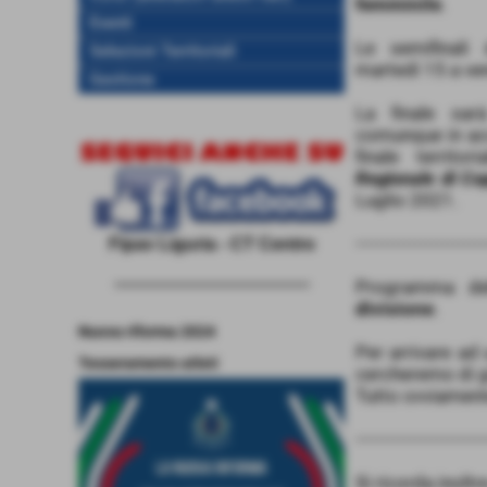
femminile
.
Eventi
Le semifinali
Selezioni Territoriali
martedì 15 a ve
Gestione
La finale sar
comunque in acc
finale territo
Regionale di Cop
Luglio 2021.
------------------------
Fipav Liguria - CT Centro
------------------------------------
Programma del
divisione
.
Nuova riforma 2024
Per arrivare ad
Tesseramento atleti
cercheremo di gi
Tutto ovviamente
------------------------
Si ricorda inolt