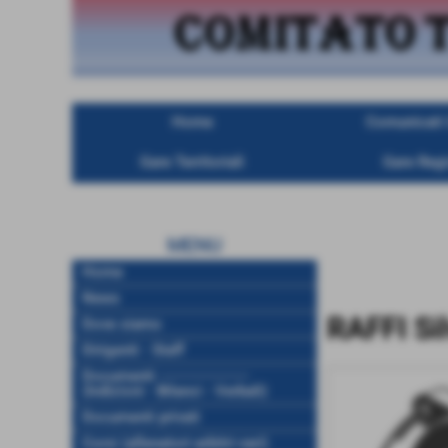
Home
Comunicati U
Gare Territoriali
Gare Regi
MENU
Home
News
RAFFI Sil
Dove siamo
Dirigenti - Staff
Documenti ------------------
(Indizioni - Bilanci - Verbali)
Documenti privati
Corsi (allenatori-arbitri-vari)