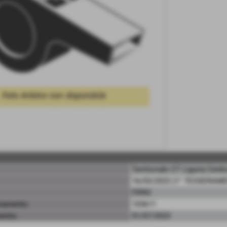
Territoriale CT Liguria Centr
16/03/2023 (1° TESSERAM
FIPAV
ramento:
103611
mento:
01/07/2023