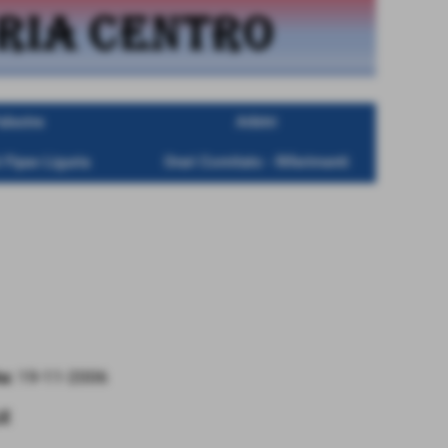
alestre
Arbitri
 Fipav Liguria
Orari Comitato - Riferimenti
a:
19-11-2006
LE