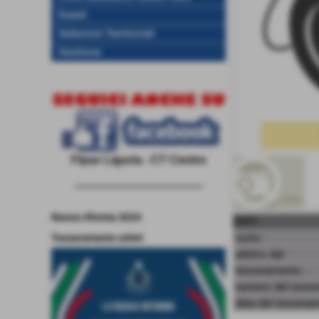
Eventi
Selezioni Territoriali
Gestione
Fipav Liguria - CT Centro
------------------------------------
Nuova riforma 2024
DATI
ruolo:
Tesseramento atleti
arbitro dal:
tesseramento:
numero del tesse
data del tessera