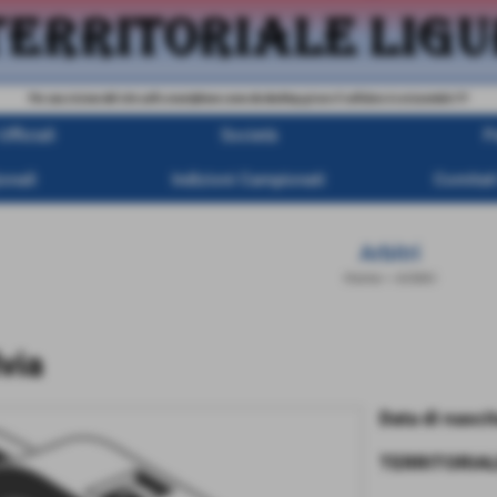
Per una visione del sito sullo smartphone come da desktop girare il cellulare in orizzontale !!!!
fficiali
Società
P
onali
Indizioni Campionati
Comitati
Arbitri
Home
>
Arbitri
via
Data di nascit
TERRITORIA