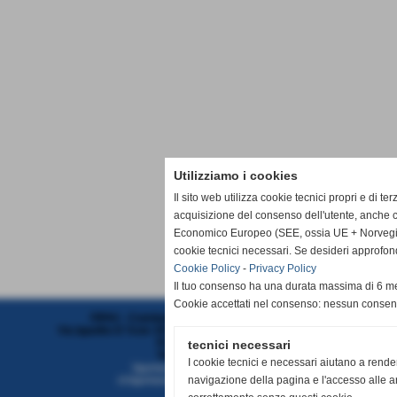
Utilizziamo i cookies
Il sito web utilizza cookie tecnici propri e di te
acquisizione del consenso dell'utente, anche c
Economico Europeo (SEE, ossia UE + Norvegia, 
cookie tecnici necessari. Se desideri approfon
Cookie Policy
-
Privacy Policy
Il tuo consenso ha una durata massima di 6 me
Cookie accettati nel consenso: nessun conse
FIPAV - Comitato Territoriale Liguria Centro
Via Ippolito D´Aste 3/5 SC.SX - 16121 - Genova (Genova)
P.I. 01382321006
tecnici necessari
Tel. 010/7313382
I cookie tecnici e necessari aiutano a rende
liguriacentro@federvolley.it
navigazione della pagina e l'accesso alle ar
ct.liguriacentro@pec.federvolley.it