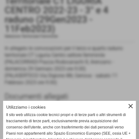
Territoriale CT LIGURIA
CENTRO 2022-23 - 3° e 4
raduno (
29Gen2023 -
11Feb2023)
Selezione Territoriale Femminile
In allegato le convocazioni per il terzo e quarto raduno
territoriale CT Liguria Centro settore femminile
(PALACORRADI Piazza Rodocanachi 8, Arenzano -
domenica 29 Gennaio 2023 ore 9.00)
(PALASERTECO Via Digione 48r, Genova - sabato 11
Febbraio 2023 ore 9.00)
Documenti allegati
close
selezione 2023 femminile terzo-quarto
Utilizziamo i cookies
raduno territoriale (29Gen-
Il sito web utilizza cookie tecnici propri e di terze parti o altri strumenti di
tracciamento di terze parti, esclusivamente previa acquisizione del
11Feb)_25Gen2023
consenso dell'utente, anche con trasferimento dei dati personali verso
Dimensione: 576,81 KB
Paesi non appartenenti allo Spazio Economico Europeo (SEE, ossia UE +