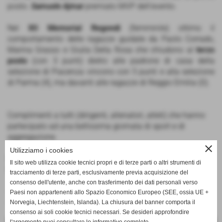
posto.
Samuele Ajmar
premiato MVP dell'evento.
Nel
XII Memorial Regondi
(femminile) ottimo il
comportamento delle ragazze guidate da Paolo Corrado,
Marina Grasso e Giulia Della Rosa che chiudono al
terzo
posto
(con 3 punti) dietro alle padrone di casa della
selezione di Piacenza vincono con 5 punti e alla selezione
di Parma (4), ma davanti alle ragazze di Reggio Emilia (0).
Complimenti a tutti (dirigenti, allenatori, atleti) che hanno
partecipato ad una bellissima giornata di sport e di
aggregazione.
close
Utilizziamo i cookies
Fipav CT Liguria Centro
Il sito web utilizza cookie tecnici propri e di terze parti o altri strumenti di
Ufficio Stampa
tracciamento di terze parti, esclusivamente previa acquisizione del
consenso dell'utente, anche con trasferimento dei dati personali verso
--------------------------------------------------------
Paesi non appartenenti allo Spazio Economico Europeo (SEE, ossia UE +
--------------------------------------------------------
Norvegia, Liechtenstein, Islanda). La chiusura del banner comporta il
consenso ai soli cookie tecnici necessari. Se desideri approfondire