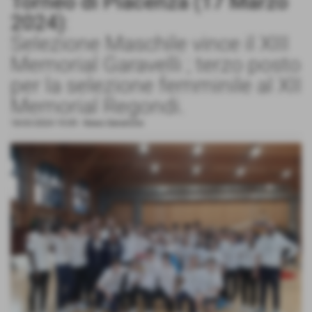
Torneo di Piacenza (17 Marzo
2024)
:
Selezione Maschile vince il XIII
Memorial Garavelli ; terzo posto
per la selezione femminile al XII
Memorial Regondi.
18-03-2024 19:09
-
News Generiche