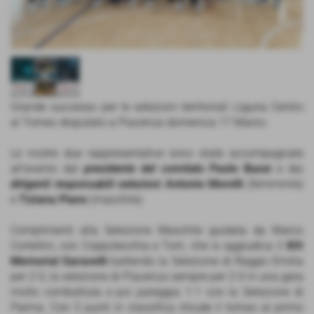
Grande successo per le selezioni territoriali Liguria Centro
al Torneo disputato a Piacenza domenica 17 Marzo.
Le nostre due rappresentative sono state accompagnate
all'evento dal
presidente del comitato
Paolo Bassi
e dai
dirigenti responsabili
selezioni
Antonio Morelli
(femminile)
e
Tiziana Piano
(maschile)
Complimenti alla Selezione Maschile guidata da Marco
Cortellini, con Coppolecchia e Torri, che si aggiudica il
XIII
Memorial Garavelli
battendo la Selezione di Reggio Emilia
per 2-0, la selezione di Piacenza sempre per 2-0 in una gara
molto combattuta e poi pareggia 1-1 con la Selezione di
Parma. Con 5 punti in classifica chiude il torneo al primo